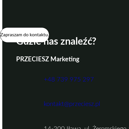
Zapraszam do kontaktu.
Gdzie nas znaleźć?
PRZECIESZ Marketing
+48 739 975 297
kontakt@przeciesz.pl
14-200 Iława, ul. Żeromskiego 