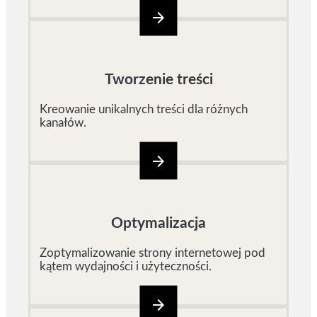
arrow_forward
Tworzenie treści
Kreowanie unikalnych treści dla różnych
kanałów.
arrow_forward
Optymalizacja
Zoptymalizowanie strony internetowej pod
kątem wydajności i użyteczności.
arrow_forward