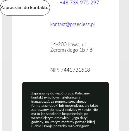
+48 739 975 297
Zapraszam do kontaktu.
kontakt@przeciesz.pl
14-200 Iława, ul.
Żeromskiego 1b / 6
NIP: 7441731618
Zapraszamy do współpracy. Polecamy
kontakt e-mailowy, telefoniczny
(najszybszy), za pomocą specjalnego
formularza (obok) lub mesendżera, ale także
zapraszamy do naszej siedziby w Iławie. Nie
ma to jak spotkanie bezpośrednie, po
wcześniejszym omówieniu jego daty i
godziny, na którym możemy poznać bliżej
Ciebie i Twoje potrzeby marketingowe.