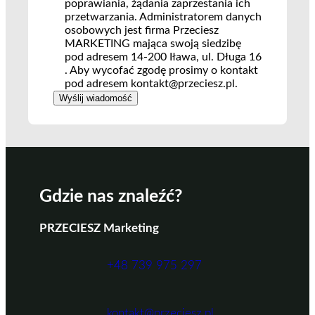
poprawiania, żądania zaprzestania ich
przetwarzania. Administratorem danych
osobowych jest firma Przeciesz
MARKETING mająca swoją siedzibę
pod adresem 14-200 Iława, ul. Długa 16
. Aby wycofać zgodę prosimy o kontakt
pod adresem kontakt@przeciesz.pl.
Gdzie nas znaleźć?
PRZECIESZ Marketing
+48 739 975 297
kontakt@przeciesz.pl