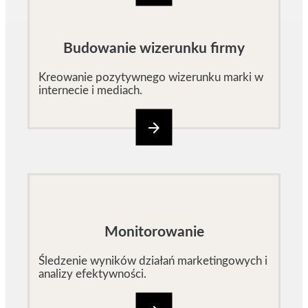
Budowanie wizerunku firmy
Kreowanie pozytywnego wizerunku marki w
internecie i mediach.
arrow_forward
Monitorowanie
Śledzenie wyników działań marketingowych i
analizy efektywności.