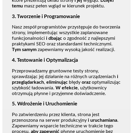
które prezentują układ strony
i jej
wygląd.
Dzięki
temu
masz pełen wgląd w kierunek projektu.
3.
Tworzenie i Programowanie
Nasz zespół programistów przystępuje do tworzenia
strony, implementując wszystkie zaplanowane
funkcjonalności
i dbając
o zgodność z najlepszymi
praktykami SEO oraz standardami technicznymi.
Tym samym
zapewniamy wysoką jakość realizacji.
4.
Testowanie i Optymalizacja
Przeprowadzamy gruntowne testy strony,
sprawdzając jej działanie na różnych urządzeniach
i
przeglądarkach
,
eliminując
błędy
oraz
optymalizując
szybkość ładowania.
W efekcie
, użytkownicy
otrzymują płynne i przyjemne doświadczenie.
5.
Wdrożenie i Uruchomienie
Po zatwierdzeniu przez klienta, strona jest
przenoszona na serwer produkcyjny
i uruchamiana
.
Zapewniamy wsparcie techniczne w trakcie tego
procesu,
aby zapewnić
płynne uruchomienie bez