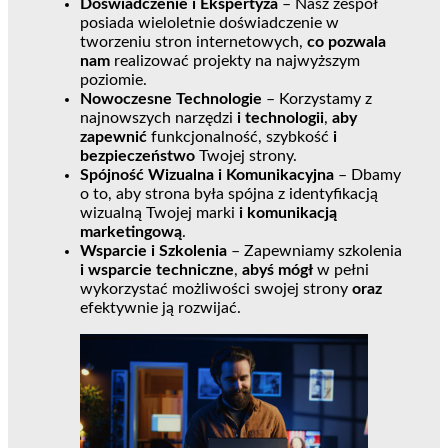
Doświadczenie i Ekspertyza
– Nasz zespół
posiada wieloletnie doświadczenie w
tworzeniu stron internetowych,
co pozwala
nam
realizować projekty na najwyższym
poziomie.
Nowoczesne Technologie
– Korzystamy z
najnowszych narzędzi
i technologii
,
aby
zapewnić
funkcjonalność, szybkość
i
bezpieczeństwo
Twojej strony.
Spójność Wizualna i Komunikacyjna
– Dbamy
o to, aby strona była spójna z identyfikacją
wizualną Twojej marki
i komunikacją
marketingową
.
Wsparcie i Szkolenia
– Zapewniamy szkolenia
i wsparcie techniczne
,
abyś mógł
w pełni
wykorzystać możliwości swojej strony
oraz
efektywnie ją rozwijać.