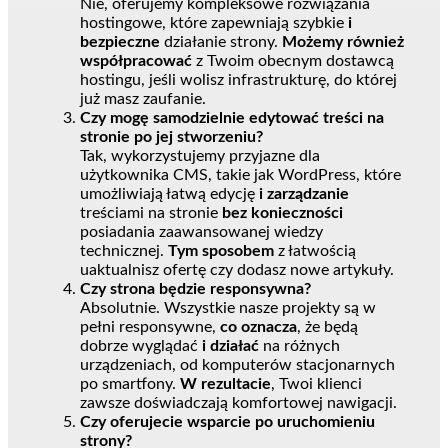
Nie, oferujemy kompleksowe rozwiązania
hostingowe, które zapewniają szybkie
i
bezpieczne
działanie strony.
Możemy również
współpracować
z Twoim obecnym dostawcą
hostingu, jeśli wolisz infrastrukturę, do której
już masz zaufanie.
Czy mogę samodzielnie edytować treści na
stronie po jej stworzeniu?
Tak, wykorzystujemy przyjazne dla
użytkownika CMS, takie jak WordPress, które
umożliwiają łatwą edycję
i zarządzanie
treściami na stronie
bez konieczności
posiadania zaawansowanej wiedzy
technicznej.
Tym sposobem
z łatwością
uaktualnisz ofertę czy dodasz nowe artykuły.
Czy strona będzie responsywna?
Absolutnie. Wszystkie nasze projekty są w
pełni responsywne,
co oznacza
, że będą
dobrze wyglądać
i działać
na różnych
urządzeniach, od komputerów stacjonarnych
po smartfony.
W rezultacie
, Twoi klienci
zawsze doświadczają komfortowej nawigacji.
Czy oferujecie wsparcie po uruchomieniu
strony?