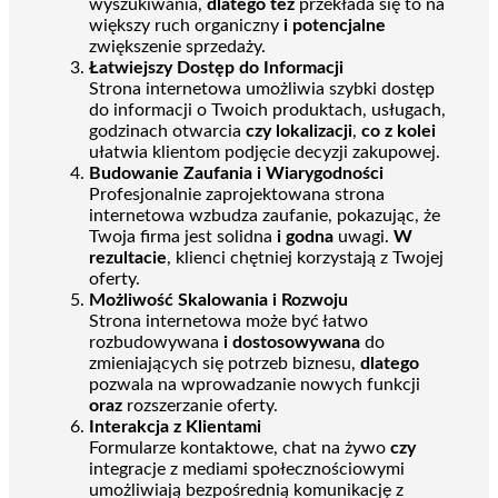
wyszukiwania,
dlatego też
przekłada się to na
większy ruch organiczny
i potencjalne
zwiększenie sprzedaży.
Łatwiejszy Dostęp do Informacji
Strona internetowa umożliwia szybki dostęp
do informacji o Twoich produktach, usługach,
godzinach otwarcia
czy lokalizacji
,
co z kolei
ułatwia klientom podjęcie decyzji zakupowej.
Budowanie Zaufania i Wiarygodności
Profesjonalnie zaprojektowana strona
internetowa wzbudza zaufanie, pokazując, że
Twoja firma jest solidna
i godna
uwagi.
W
rezultacie
, klienci chętniej korzystają z Twojej
oferty.
Możliwość Skalowania i Rozwoju
Strona internetowa może być łatwo
rozbudowywana
i dostosowywana
do
zmieniających się potrzeb biznesu,
dlatego
pozwala na wprowadzanie nowych funkcji
oraz
rozszerzanie oferty.
Interakcja z Klientami
Formularze kontaktowe, chat na żywo
czy
integracje z mediami społecznościowymi
umożliwiają bezpośrednią komunikację z