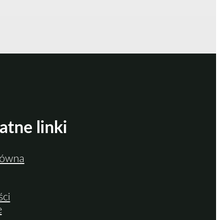
atne linki
łówna
ści
e