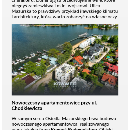
charakteru. Dominują tu przedwojenne wille, które
niegdyś zamieszkiwali m.in. wojskowi. Ulica
Mazurska to prawdziwy przykład iławskiego klimatu
i architektury, którą warto zobaczyć na własne oczy.
Nowoczesny apartamentowiec przy ul.
Chodkiewicza
W samym sercu Osiedla Mazurskiego trwa budowa
nowoczesnego apartamentowca, realizowanego
przez lokalną firmę
Kraweć Budownictwo
. Obiekt