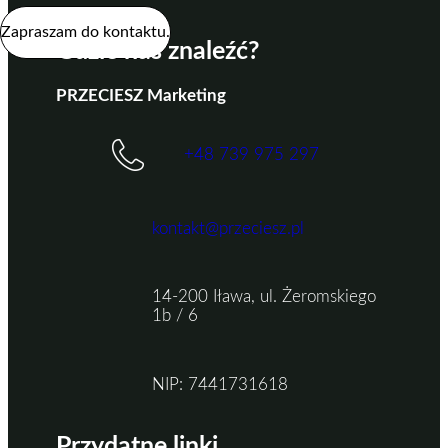
Zapraszam do kontaktu.
Gdzie nas znaleźć?
PRZECIESZ Marketing
+48 739 975 297
kontakt@przeciesz.pl
14-200 Iława, ul. Żeromskiego
1b / 6
NIP: 7441731618
Przydatne linki