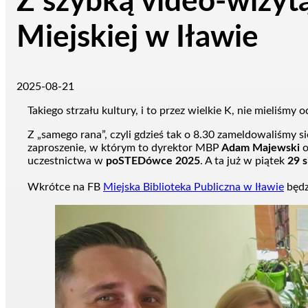
Z szybką video-wizytą
Miejskiej w Iławie
2025-08-21
Takiego strzału kultury, i to przez wielkie K, nie mieliśmy 
Z „samego rana”, czyli gdzieś tak o 8.30 zameldowaliśmy s
zaproszenie, w którym to dyrektor MBP
Adam Majewski
o
uczestnictwa w
poSTEDówce 2025
. A ta już w piątek
29 s
Wkrótce na FB
Miejska Biblioteka Publiczna w Iławie
będz