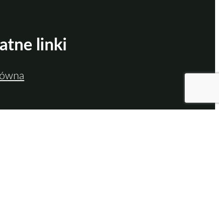
atne linki
łówna
ści
e
 prywatności