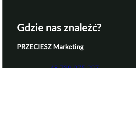
Gdzie nas znaleźć?
PRZECIESZ Marketing
+48 739 975 297
kontakt@przeciesz.pl
14-200 Iława, ul. Żeromskiego 