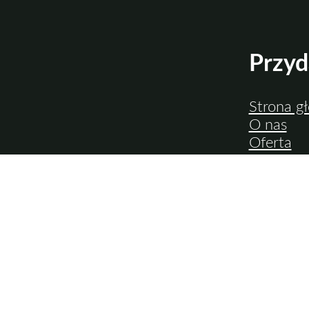
Przyd
Strona g
O nas
Oferta
Aktualno
Realizacj
Studio
Kontakt
Polityka
1b / 6