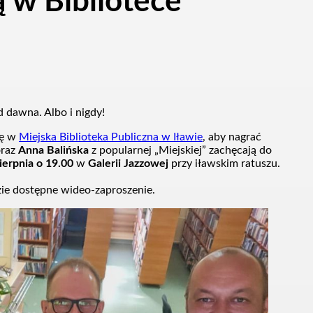
 w Bibliotece
od dawna. Albo i nigdy!
ię w
Miejska Biblioteka Publiczna w Iławie
, aby nagrać
raz
Anna Balińska
z popularnej „Miejskiej” zachęcają do
ierpnia o 19.00
w
Galerii Jazzowej
przy iławskim ratuszu.
ie dostępne wideo-zaproszenie.