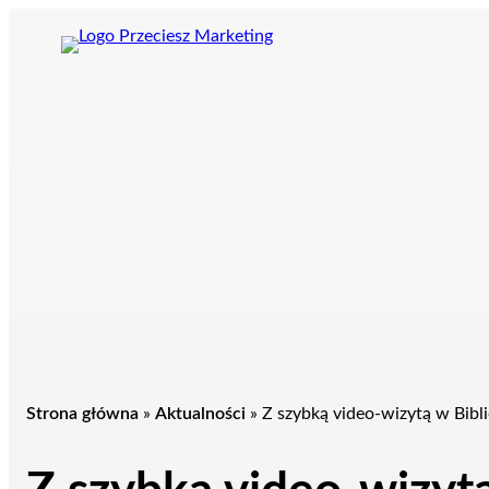
Przejdź
do
treści
Strona główna
»
Aktualności
»
Z szybką video-wizytą w Bibli