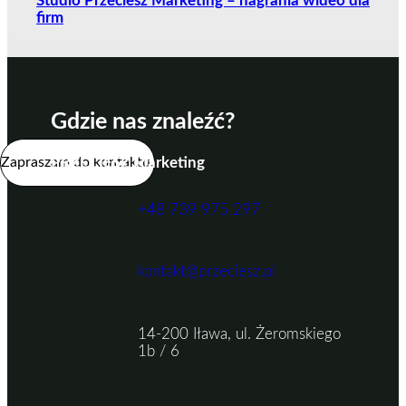
Studio Przeciesz Marketing – nagrania wideo dla
firm
Gdzie nas znaleźć?
Zapraszam do kontaktu.
PRZECIESZ Marketing
+48 739 975 297
kontakt@przeciesz.pl
14-200 Iława, ul. Żeromskiego
1b / 6