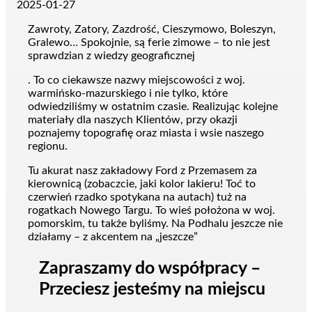
2025-01-27
Zawroty, Zatory, Zazdrość, Cieszymowo, Boleszyn,
Gralewo… Spokojnie, są ferie zimowe – to nie jest
sprawdzian z wiedzy geograficznej
. To co ciekawsze nazwy miejscowości z woj.
warmińsko-mazurskiego i nie tylko, które
odwiedziliśmy w ostatnim czasie. Realizując kolejne
materiały dla naszych Klientów, przy okazji
poznajemy topografię oraz miasta i wsie naszego
regionu.
Tu akurat nasz zakładowy Ford z Przemasem za
kierownicą (zobaczcie, jaki kolor lakieru! Toć to
czerwień rzadko spotykana na autach) tuż na
rogatkach Nowego Targu. To wieś położona w woj.
pomorskim, tu także byliśmy. Na Podhalu jeszcze nie
działamy – z akcentem na „jeszcze”
Zapraszamy do współpracy –
Przeciesz jesteśmy na miejscu