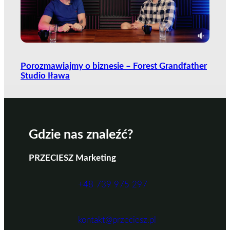
Porozmawiajmy o biznesie – Forest Grandfather
Studio Iława
Gdzie nas znaleźć?
PRZECIESZ Marketing
+48 739 975 297
kontakt@przeciesz.pl