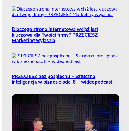
Dlaczego strona internetowa wciąż jest
kluczowa dla Twojej firmy? PRZECIESZ
Marketing wyjaśnia
PRZECIESZ bez pośpiechu – Sztuczna
inteligencja w biznesie odc. 8 – wideopodcast