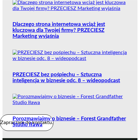
Dlaczego strona internetowa wciąż jest
kluczowa dla Twojej firmy? PRZECIESZ
Marketing wyjaśnia
PRZECIESZ bez pośpiechu – Sztuczna
inteligencja w biznesie odc. 8 – wideopodcast
Porozmawiajmy o biznesie – Forest Grandfather
Zapraszam do kontaktu.
Studio Iława