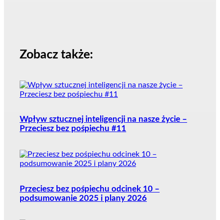
Zobacz także:
Wpływ sztucznej inteligencji na nasze życie –
Przeciesz bez pośpiechu #11
Przeciesz bez pośpiechu odcinek 10 –
podsumowanie 2025 i plany 2026