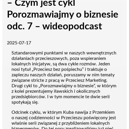
– Czym jest cykl
Porozmawiajmy o biznesie
odc. 7 – wideopodcast
2025-07-17
Sztandarowymi punktami w naszych wewnętrznych
działaniach przecieszowych, poza wspieraniem
lokalnych inicjatyw, są dwa cykle rozmów. Jeden
nosi tytuł „Przeciesz bez pośpiechu” i traktuje o
zapleczu naszych działań, poruszamy w nim tematy
związane stricte z pracą w Przeciesz Marketing.
Drugi cykl to „Porozmawiajmy o biznesie”, w którym
z kolei prezentujemy iławskich i okolicznych
przedsiębiorców. I w tym momencie te dwie serii
spotykają się.
Odcinek cyklu, w którym Kuba nawija z Przemkiem
o naszej codzienności w Przecieszu poświęcony jest
właśnie serii związanej z przybliżeniem lokalnych
biznesmenów. Do tej pory zrealizowaliśmy już pięć