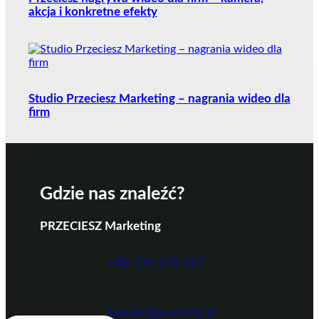
akcja i konkretne efekty
Studio Przeciesz Marketing – nagrania wideo dla
firm
Gdzie nas znaleźć?
PRZECIESZ Marketing
+48 739 975 297
kontakt@przeciesz.pl