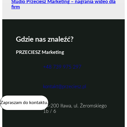
Studio Przeciesz Marketing – nagrania wideo dla
firm
Gdzie nas znaleźć?
PRZECIESZ Marketing
+48 739 975 297
kontakt@przeciesz.pl
Zapraszam do kontaktu.
14-200 Iława, ul. Żeromskiego
1b / 6