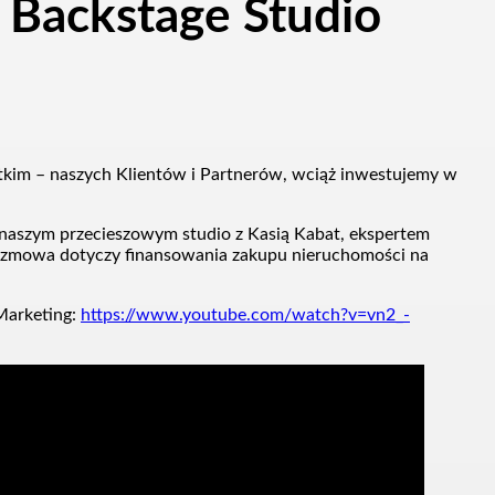
… Backstage Studio
tkim – naszych Klientów i Partnerów, wciąż inwestujemy w
 naszym przecieszowym studio z Kasią Kabat, ekspertem
ozmowa dotyczy finansowania zakupu nieruchomości na
 Marketing:
https://www.youtube.com/watch?v=vn2_-