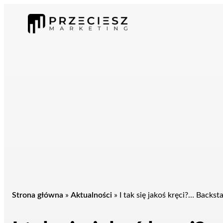
Przejdź
do
treści
Strona główna
»
Aktualności
»
I tak się jakoś kręci?… Backst