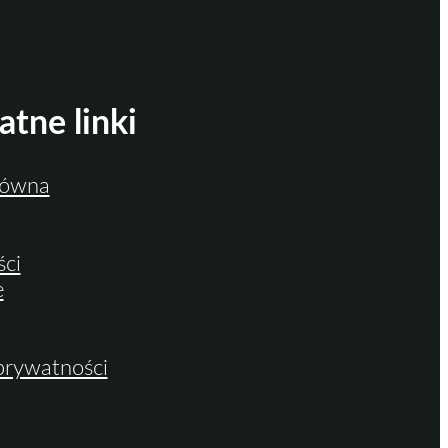
atne linki
łówna
ści
e
 prywatności