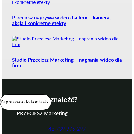
Przeciesz nagrywa wideo dla firm – kamera,
akcja i konkretne efekty
Studio Przeciesz Marketing – nagrania wideo dla
firm
Gdzie nas znaleźć?
Zapraszam do kontaktu.
PRZECIESZ Marketing
+48 739 975 297